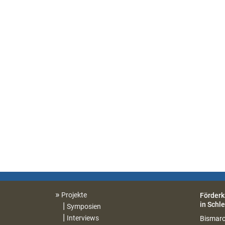
Projekte
Förderk
in Schle
Symposien
Interviews
Bismarc