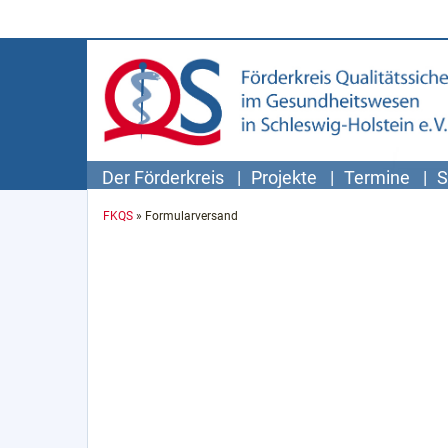
Der Förderkreis
Projekte
Termine
S
Skip
to
FKQS
»
Formularversand
content