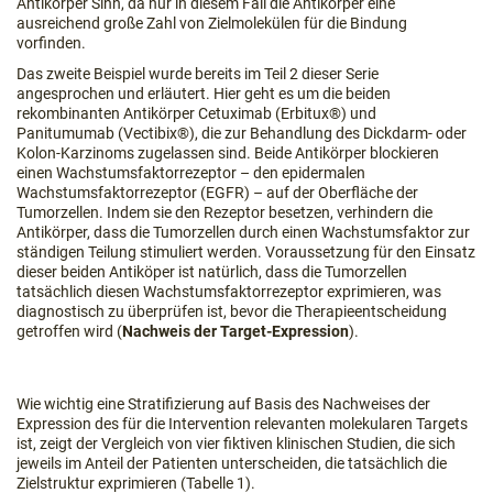
Antikörper Sinn, da nur in diesem Fall die Antikörper eine
ausreichend große Zahl von Zielmolekülen für die Bindung
vorfinden.
Das zweite Beispiel wurde bereits im Teil 2 dieser Serie
angesprochen und erläutert. Hier geht es um die beiden
rekombinanten Antikörper Cetuximab (Erbitux®) und
Panitumumab (Vectibix®), die zur Behandlung des Dickdarm- oder
Kolon-Karzinoms zugelassen sind. Beide Antikörper blockieren
einen Wachstumsfaktorrezeptor – den epidermalen
Wachstumsfaktorrezeptor (EGFR) – auf der Oberfläche der
Tumorzellen. Indem sie den Rezeptor besetzen, verhindern die
Antikörper, dass die Tumorzellen durch einen Wachstumsfaktor zur
ständigen Teilung stimuliert werden. Voraussetzung für den Einsatz
dieser beiden Antiköper ist natürlich, dass die Tumorzellen
tatsächlich diesen Wachstumsfaktorrezeptor exprimieren, was
diagnostisch zu überprüfen ist, bevor die Therapieentscheidung
getroffen wird (
Nachweis der Target-Expression
).
Wie wichtig eine Stratifizierung auf Basis des Nachweises der
Expression des für die Intervention relevanten molekularen Targets
ist, zeigt der Vergleich von vier fiktiven klinischen Studien, die sich
jeweils im Anteil der Patienten unterscheiden, die tatsächlich die
Zielstruktur exprimieren (Tabelle 1).