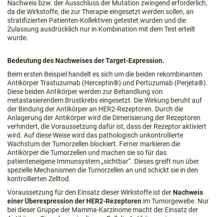
Nachweis bzw. der Ausschluss der Mutation zwingend erforderlich,
da die Wirkstoffe, die zur Therapie eingesetzt werden sollen, an
stratifizierten Patienten-Kollektiven getestet wurden und die
Zulassung ausdrücklich nur in Kombination mit dem Test erteilt
wurde.
Bedeutung des Nachweises der Target-Expression.
Beim ersten Beispiel handelt es sich um die beiden rekombinanten
Antikörper Trastuzumab (Herceptin®) und Pertuzumab (Perjeta®).
Diese beiden Antikörper werden zur Behandlung von
metastasierendem Brustkrebs eingesetzt. Die Wirkung beruht auf
der Bindung der Antikörper an HER2-Rezeptoren. Durch die
Anlagerung der Antikörper wird die Dimerisierung der Rezeptoren
verhindert, die Voraussetzung dafür ist, dass der Rezeptor aktiviert
wird. Auf diese Weise wird das pathologisch unkontrollierte
Wachstum der Tumorzellen blockiert. Ferner markieren die
Antikörper die Tumorzellen und machen sie so für das
patienteneigene Immunsystem „sichtbar“. Dieses greift nun über
spezielle Mechanismen die Tumorzellen an und schickt sie in den
kontrollierten Zelltod.
Voraussetzung für den Einsatz dieser Wirkstoffe ist der
Nachweis
einer Überexpression der HER2-Rezeptoren
im Tumorgewebe. Nur
bei dieser Gruppe der Mamma-Karzinome macht der Einsatz der