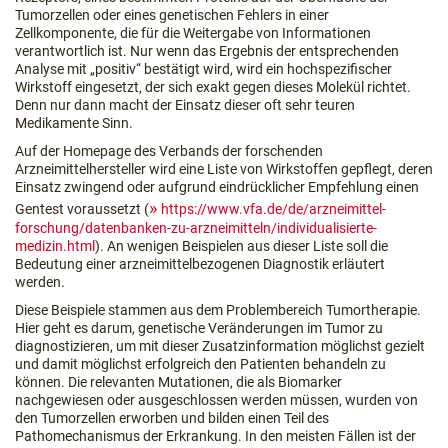
Tumorzellen oder eines genetischen Fehlers in einer
Zellkomponente, die für die Weitergabe von Informationen
verantwortlich ist. Nur wenn das Ergebnis der entsprechenden
Analyse mit „positiv“ bestätigt wird, wird ein hochspezifischer
Wirkstoff eingesetzt, der sich exakt gegen dieses Molekül richtet.
Denn nur dann macht der Einsatz dieser oft sehr teuren
Medikamente Sinn.
Auf der Homepage des Verbands der forschenden
Arzneimittelhersteller wird eine Liste von Wirkstoffen gepflegt, deren
Einsatz zwingend oder aufgrund eindrücklicher Empfehlung einen
Gentest voraussetzt (
https://www.vfa.de/de/arzneimittel-
forschung/datenbanken-zu-arzneimitteln/individualisierte-
medizin.html
). An wenigen Beispielen aus dieser Liste soll die
Bedeutung einer arzneimittelbezogenen Diagnostik erläutert
werden.
Diese Beispiele stammen aus dem Problembereich Tumortherapie.
Hier geht es darum, genetische Veränderungen im Tumor zu
diagnostizieren, um mit dieser Zusatzinformation möglichst gezielt
und damit möglichst erfolgreich den Patienten behandeln zu
können. Die relevanten Mutationen, die als Biomarker
nachgewiesen oder ausgeschlossen werden müssen, wurden von
den Tumorzellen erworben und bilden einen Teil des
Pathomechanismus der Erkrankung. In den meisten Fällen ist der