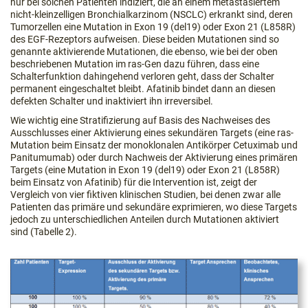
nur bei solchen Patienten indiziert, die an einem metastasiertem
nicht-kleinzelligen Bronchialkarzinom (NSCLC) erkrankt sind, deren
Tumorzellen eine Mutation in Exon 19 (del19) oder Exon 21 (L858R)
des EGF-Rezeptors aufweisen. Diese beiden Mutationen sind so
genannte aktivierende Mutationen, die ebenso, wie bei der oben
beschriebenen Mutation im ras-Gen dazu führen, dass eine
Schalterfunktion dahingehend verloren geht, dass der Schalter
permanent eingeschaltet bleibt. Afatinib bindet dann an diesen
defekten Schalter und inaktiviert ihn irreversibel.
Wie wichtig eine Stratifizierung auf Basis des Nachweises des
Ausschlusses einer Aktivierung eines sekundären Targets (eine ras-
Mutation beim Einsatz der monoklonalen Antikörper Cetuximab und
Panitumumab) oder durch Nachweis der Aktivierung eines primären
Targets (eine Mutation in Exon 19 (del19) oder Exon 21 (L858R)
beim Einsatz von Afatinib) für die Intervention ist, zeigt der
Vergleich von vier fiktiven klinischen Studien, bei denen zwar alle
Patienten das primäre und sekundäre exprimieren, wo diese Targets
jedoch zu unterschiedlichen Anteilen durch Mutationen aktiviert
sind (Tabelle 2).