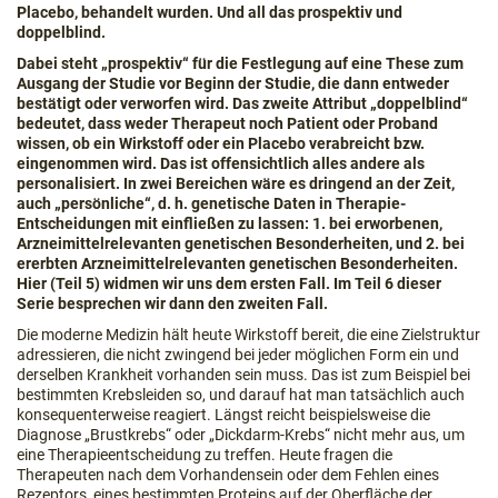
Placebo, behandelt wurden. Und all das prospektiv und
doppelblind.
Dabei steht „prospektiv“ für die Festlegung auf eine These zum
Ausgang der Studie vor Beginn der Studie, die dann entweder
bestätigt oder verworfen wird. Das zweite Attribut „doppelblind“
bedeutet, dass weder Therapeut noch Patient oder Proband
wissen, ob ein Wirkstoff oder ein Placebo verabreicht bzw.
eingenommen wird. Das ist offensichtlich alles andere als
personalisiert. In zwei Bereichen wäre es dringend an der Zeit,
auch „persönliche“, d. h. genetische Daten in Therapie-
Entscheidungen mit einfließen zu lassen: 1. bei erworbenen,
Arzneimittelrelevanten genetischen Besonderheiten, und 2. bei
ererbten Arzneimittelrelevanten genetischen Besonderheiten.
Hier (Teil 5) widmen wir uns dem ersten Fall. Im Teil 6 dieser
Serie besprechen wir dann den zweiten Fall.
Die moderne Medizin hält heute Wirkstoff bereit, die eine Zielstruktur
adressieren, die nicht zwingend bei jeder möglichen Form ein und
derselben Krankheit vorhanden sein muss. Das ist zum Beispiel bei
bestimmten Krebsleiden so, und darauf hat man tatsächlich auch
konsequenterweise reagiert. Längst reicht beispielsweise die
Diagnose „Brustkrebs“ oder „Dickdarm-Krebs“ nicht mehr aus, um
eine Therapieentscheidung zu treffen. Heute fragen die
Therapeuten nach dem Vorhandensein oder dem Fehlen eines
Rezeptors, eines bestimmten Proteins auf der Oberfläche der